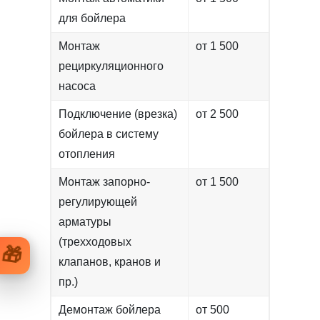
для бойлера
Монтаж
от 1 500
рециркуляционного
насоса
Подключение (врезка)
от 2 500
бойлера в систему
отопления
Монтаж запорно-
от 1 500
регулирующей
арматуры
(трехходовых
🎁
клапанов, кранов и
пр.)
Демонтаж бойлера
от 500