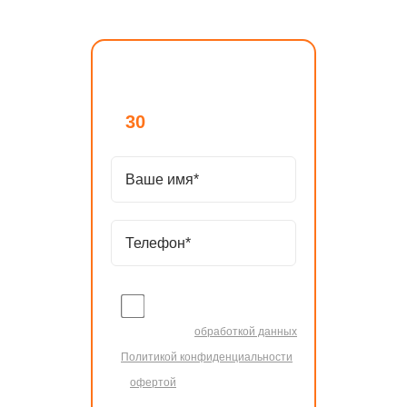
изменится в процессе.
Оставьте заявку и мы
назовем стоимость работ
30
за
секунд!
Нажимая "Отправить", я
соглашаюсь с
обработкой данных
,
Политикой конфиденциальности
и
офертой
.