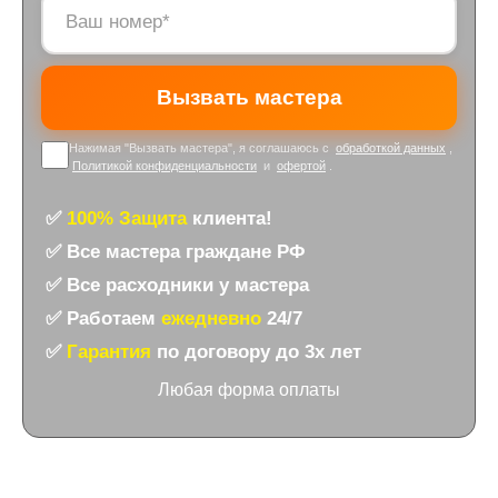
Нажимая "Вызвать мастера", я соглашаюсь с
обработкой данных
,
Политикой конфиденциальности
и
офертой
.
✅
100% Защита
клиента!
✅ Все мастера граждане РФ
✅ Все расходники у мастера
✅ Работаем
ежедневно
24/7
✅
Гарантия
по договору до 3х лет
Любая форма оплаты