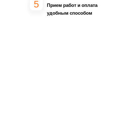
Прием работ и оплата
удобным способом
Сразу озвучим
точную стоимость
работ со скидкой
35%
Мы перезвоним Вам через 5
минут и сразу назовем
точную
цену
на работу! Цена не