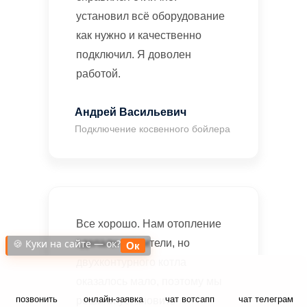
установил всё оборудование
как нужно и качественно
подключил. Я доволен
работой.
Андрей Васильевич
Подключение косвенного бойлера
Все хорошо. Нам отопление
сделали строители, но
🍪 Куки на сайте — ок?
Ок
двухконтурного котла
оказалось мало, поэтому мы
позвонить
онлайн-заявка
чат вотсапп
чат телеграм
решили установить