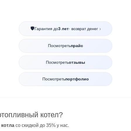
🛡️
Гарантия до
3 лет
· возврат денег
›
Посмотреть
прайс
Посмотреть
отзывы
Посмотреть
портфолио
отопливный котел?
 котла
со скидкой до 35% у нас.