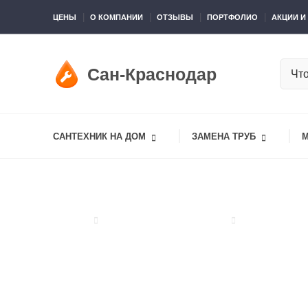
ЦЕНЫ
О КОМПАНИИ
ОТЗЫВЫ
ПОРТФОЛИО
АКЦИИ И
Сан-Краснодар
САНТЕХНИК НА ДОМ
ЗАМЕНА ТРУБ
Сан-Краснодар
Монтаж систем отопления
Установка тв
Установка твердотопли
(пеллетного)