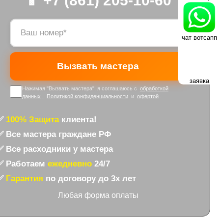
📱 +7 (861) 205-10-60
чат вотсапп
заявка
Нажимая "Вызвать мастера", я соглашаюсь с
обработкой
данных
,
Политикой конфиденциальности
и
офертой
.
✅
100% Защита
клиента!
✅ Все мастера граждане РФ
✅ Все расходники у мастера
✅ Работаем
ежедневно
24/7
✅
Гарантия
по договору до 3х лет
Любая форма оплаты