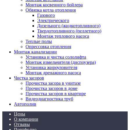
Прочистка засора в унитазе
Монтаж косвенного бойлера
Прочистка засоров в доме
Обвязка котла отопления
Прочистка засоров в квартире
Газового
Видеодиагностика труб
Электрического
Автополив
Дизельного (жидкотопливного)
Твердотопливного (пеллетного)
Монтаж теплового насоса
Теплые полы
Опрессовка отопления
Монтаж канализации
Установка и чистка сололифта
Монтаж измельчителя (диспоузера)
Установка жироуловителя
Монтаж дренажного насоса
Чистка засоров
Прочистка засора в унитазе
Прочистка засоров в доме
Прочистка засоров в квартире
Видеодиагностика труб
Автополив
Цены
О компании
Отзывы
Портфолио