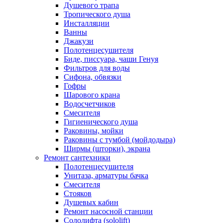
Раковины с тумбой (мойдодыра)
Душевого трапа
Ширмы (шторки), экрана
Тропического душа
Ремонт сантехники
Инсталляции
Полотенцесушителя
Ванны
Унитаза, арматуры бачка
Джакузи
Смесителя
Полотенцесушителя
Стояков
Биде, писсуара, чаши Генуя
Душевых кабин
Фильтров для воды
Ремонт насосной станции
Сифона, обвязки
Сололифта (sololift)
Гофры
Отопления
Шарового крана
Водопровода
Водосчетчиков
Канализации
Смесителя
Теплых полов
Гигиенического душа
Инсталляции
Раковины, мойки
Герметизация швов
Раковины с тумбой (мойдодыра)
Устранение протечек
Ширмы (шторки), экрана
Батарей отопления
Ремонт сантехники
Подключение бытовой техники
Полотенцесушителя
Стиральной машины
Унитаза, арматуры бачка
Посудомоечной машины
Смесителя
Сушильной машины
Стояков
Духовки, электроплиты
Душевых кабин
Варочной панели
Ремонт насосной станции
Кухонной вытяжки
Сололифта (sololift)