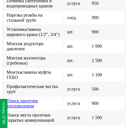
Починка сантехники и
услуга
950
водопроводных кранов
Нарезка резьбы на
соед.
990
стальной трубе
Установка/замена
шт.
990
шарового крана (1/2", 3/4")
Монтаж редуктора
шт.
1 990
давления
Монтаж коллектора
шт.
2 590
(гребенки)
Монтаж/замена муфты
шт.
1 100
ГЕБО
Профилактическая чистка
услуга
500
труб
Поиск протечек
услуга
900
отзывы 2ГИС
тепловизором
Поиск места протечки
услуга
1 500
скрытых коммуникаций