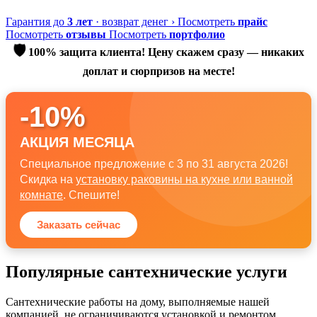
Гарантия до
3 лет
· возврат денег
›
Посмотреть
прайс
Посмотреть
отзывы
Посмотреть
портфолио
🛡️
100% защита клиента! Цену скажем сразу — никаких
доплат и сюрпризов на месте!
-10%
АКЦИЯ МЕСЯЦА
Специальное предложение с 3 по 31 августа 2026!
Скидка на
установку раковины на кухне или ванной
комнате
. Спешите!
Заказать сейчас
Популярные сантехнические услуги
Сантехнические работы на дому, выполняемые нашей
компанией, не ограничиваются установкой и ремонтом