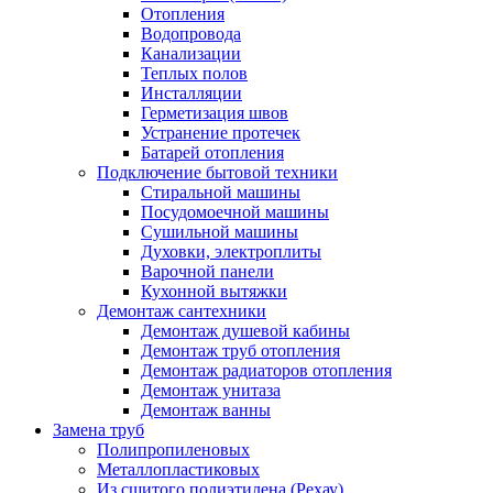
Демонтаж сантехники
Отопления
Демонтаж душевой кабины
Водопровода
Демонтаж труб отопления
Канализации
Демонтаж радиаторов отопления
Теплых полов
Демонтаж унитаза
Инсталляции
Демонтаж ванны
Герметизация швов
Замена труб
Устранение протечек
Полипропиленовых
Батарей отопления
Металлопластиковых
Подключение бытовой техники
Из сшитого полиэтилена (Рехау)
Стиральной машины
Монтаж и замена стояков
Посудомоечной машины
Замена стояков отопления
Сушильной машины
Прокладка ПНД труб
Духовки, электроплиты
Пайка медных труб
Варочной панели
Штробление стен под трубы
Кухонной вытяжки
Монтаж водоснабжения
Демонтаж сантехники
Обустройство скважины
Демонтаж душевой кабины
Монтаж водонагревателя (бойлера)
Демонтаж труб отопления
Чистка бойлера (водонагревателя)
Демонтаж радиаторов отопления
Установка газовой колонки
Демонтаж унитаза
Установка скважинного насоса
Демонтаж ванны
Замена редуктора давления
Замена труб
Монтаж системы защиты от протечек
Полипропиленовых
Монтаж насосов
Металлопластиковых
Монтаж гидроаккумулятора
Из сшитого полиэтилена (Рехау)