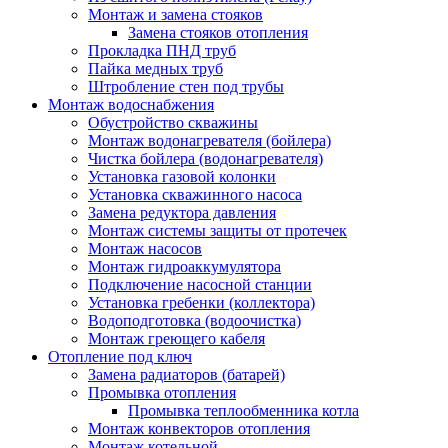
Подключение насосной станции
Монтаж и замена стояков
Установка гребенки (коллектора)
Замена стояков отопления
Водоподготовка (водоочистка)
Прокладка ПНД труб
Монтаж греющего кабеля
Пайка медных труб
Отопление под ключ
Штробление стен под трубы
Замена радиаторов (батарей)
Монтаж водоснабжения
Промывка отопления
Обустройство скважины
Промывка теплообменника котла
Монтаж водонагревателя (бойлера)
Монтаж конвекторов отопления
Чистка бойлера (водонагревателя)
Монтаж котельной
Установка газовой колонки
Монтаж косвенного бойлера
Установка скважинного насоса
Обвязка котла отопления
Замена редуктора давления
Газового
Монтаж системы защиты от протечек
Электрического
Монтаж насосов
Дизельного (жидкотопливного)
Монтаж гидроаккумулятора
Твердотопливного (пеллетного)
Подключение насосной станции
Монтаж теплового насоса
Установка гребенки (коллектора)
Теплые полы
Водоподготовка (водоочистка)
Опрессовка отопления
Монтаж греющего кабеля
Монтаж канализации
Отопление под ключ
Установка и чистка сололифта
Замена радиаторов (батарей)
Монтаж измельчителя (диспоузера)
Промывка отопления
Установка жироуловителя
Промывка теплообменника котла
Монтаж дренажного насоса
Монтаж конвекторов отопления
Чистка засоров
Монтаж котельной