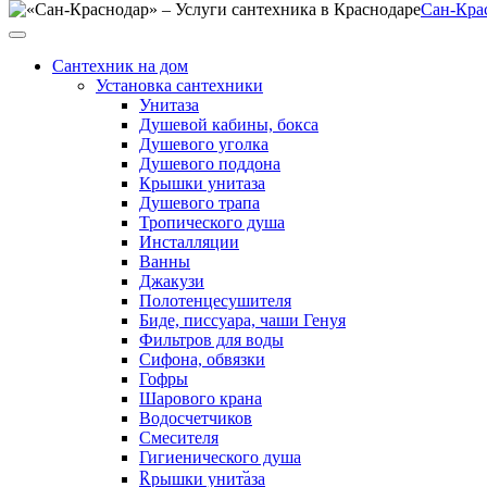
Сан-Кра
Цены
О компании
Отзывы
Сантехник на дом
Портфолио
Установка сантехники
Акции и скидки
Унитаза
Контакты
Душевой кабины, бокса
Душевого уголка
Заказать обратный звонок
Душевого поддона
Сан-Краснодар
Крышки унитаза
Душевого трапа
Тропического душа
Инсталляции
+7 (928) 272-71-25
Ванны
Круглосуточно 24/7, Без обеда
Джакузи
Полотенцесушителя
г. Краснодар
Биде, писсуара, чаши Генуя
ул. Северная 311/1
Фильтров для воды
Сифона, обвязки
Сантехник на дом
Гофры
Установка сантехники
Шарового крана
Унитаза
Водосчетчиков
Душевой кабины, бокса
Смесителя
Душевого уголка
Гигиенического душа
Душевого поддона
Раковины, мойки
Крышки унитаза