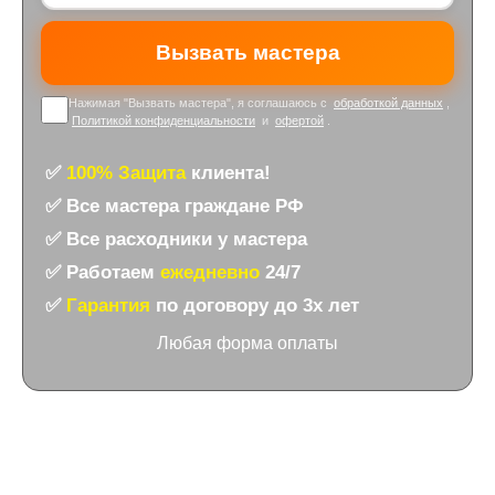
Нажимая "Вызвать мастера", я соглашаюсь с
обработкой данных
,
Политикой конфиденциальности
и
офертой
.
✅
100% Защита
клиента!
✅ Все мастера граждане РФ
✅ Все расходники у мастера
✅ Работаем
ежедневно
24/7
✅
Гарантия
по договору до 3х лет
Любая форма оплаты