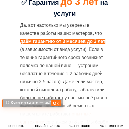
до 3 лет
✅ Гарантия
на
услуги
Да, вот настолько мы уверены в
качестве работы наших мастеров, что
даём гарантию от 3 месяцев до 3 лет
(в зависимости от вида услуги). Если в
течение гарантийного срока возникнет
поломка по нашей вине — устраним
бесплатно в течение 1-2 рабочих дней
(обычно 3-5 часов). Даже если мастер,
который выполнял работу, заболел или
больше не работает у нас, мы всё равно
🍪 Куки на сайте — ок?
Ок
выполним гарантийный ремонт - в
нашем штате работают
опытные
сантехники
со стажем от 8 лет. Мы берём
позвонить
онлайн-заявка
чат вотсапп
чат телеграм