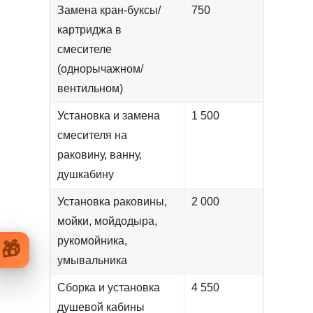
Замена кран-буксы/
750
картриджа в
смесителе
(однорычажном/
вентильном)
Установка и замена
1 500
смесителя на
раковину, ванну,
душкабину
Установка раковины,
2 000
мойки, мойдодыра,
рукомойника,
🎁
умывальника
Сборка и установка
4 550
душевой кабины