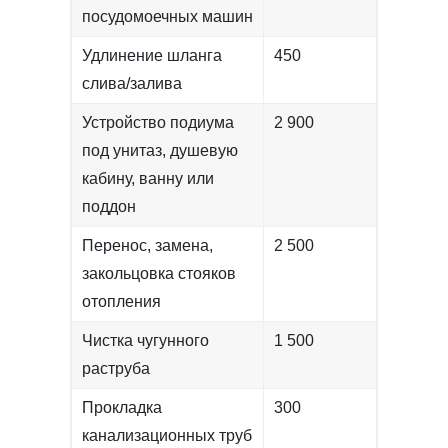
посудомоечных машин
Удлинение шланга
450
слива/залива
Устройство подиума
2 900
под унитаз, душевую
кабину, ванну или
поддон
Перенос, замена,
2 500
закольцовка стояков
отопления
Чистка чугунного
1 500
раструба
Прокладка
300
канализационных труб